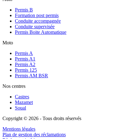
Permis B
Formation post permis
Conduite accompagnée
Conduite supervisée
Permis Boite Automatique
Moto
Permis A
Permis A1
Permis A2
Permis 125
Permis AM BSR
Nos centres
Castres
Mazamet
Soual
Copyright © 2026 - Tous droits réservés
Mentions légales
Plan de gestion des réclamations